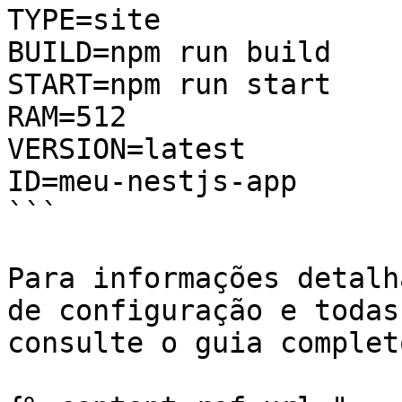
TYPE=site

BUILD=npm run build

START=npm run start

RAM=512

VERSION=latest

ID=meu-nestjs-app

```

Para informações detalh
de configuração e todas
consulte o guia completo