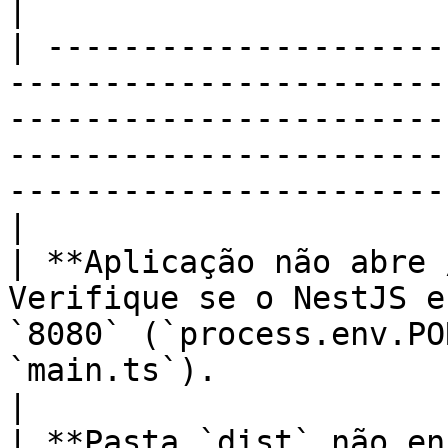
|

| ---------------------
-----------------------
-----------------------
-----------------------
-----------------------
|

| **Aplicação não abre 
Verifique se o NestJS e
`8080` (`process.env.PO
`main.ts`).                                                                                                                
|

| **Pasta `dist` não en