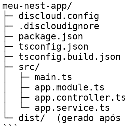
meu-nest-app/

├─ discloud.config

├─ .discloudignore

├─ package.json

├─ tsconfig.json

├─ tsconfig.build.json

├─ src/

│  ├─ main.ts

│  ├─ app.module.ts

│  ├─ app.controller.ts

│  └─ app.service.ts

└─ dist/  (gerado após 