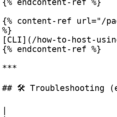
{% endcontent-ref %}

{% content-ref url="/pa
%}

[CLI](/how-to-host-usin
{% endcontent-ref %}

***

## 🛠️ Troubleshooting (
|                                       |                                                                                                    