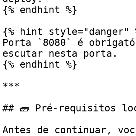
{% endhint %}

{% hint style="danger" %
Porta `8080` é obrigató
escutar nesta porta.

{% endhint %}

***

## 🧱 Pré-requisitos loc
Antes de continuar, voc