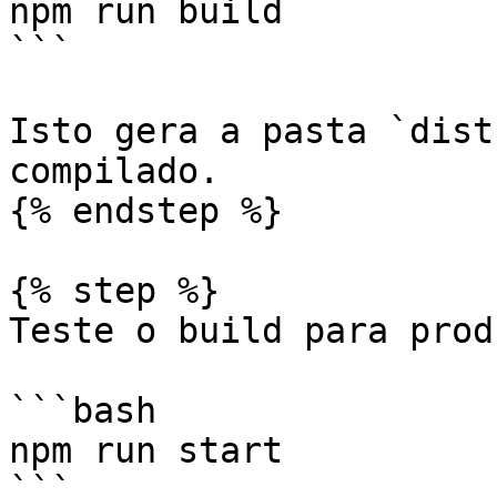
npm run build

```

Isto gera a pasta `dist
compilado.

{% endstep %}

{% step %}

Teste o build para prod
```bash

npm run start

```
