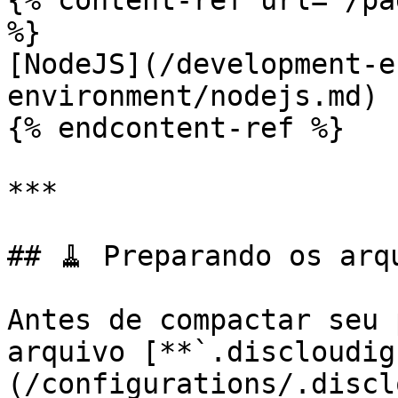
{% content-ref url="/pa
%}

[NodeJS](/development-e
environment/nodejs.md)

{% endcontent-ref %}

***

## 🧹 Preparando os arq
Antes de compactar seu 
arquivo [**`.discloudig
(/configurations/.discl