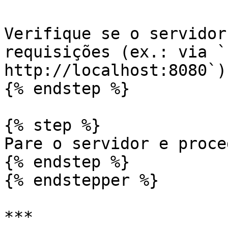
Verifique se o servidor
requisições (ex.: via `c
http://localhost:8080`).
{% endstep %}

{% step %}

Pare o servidor e proce
{% endstep %}

{% endstepper %}

***
