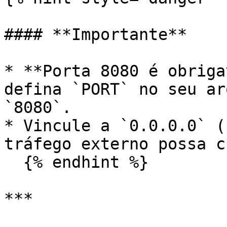
#### **Importante**

* **Porta 8080 é obriga
defina `PORT` no seu ar
`8080`.

* Vincule a `0.0.0.0` (
tráfego externo possa c
  {% endhint %}

***
