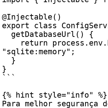
@Injectable()

export class ConfigServ
  getDatabaseUrl() {

    return process.env.DATABASE_URL || 
"sqlite:memory";

  }

}

```

{% hint style="info" %}

Para melhor segurança d