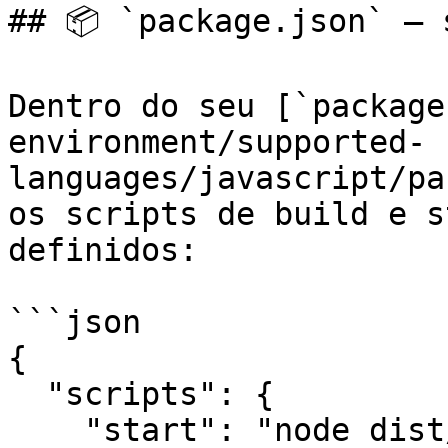
## 📦 `package.json` – 
Dentro do seu [`package
environment/supported-
languages/javascript/pa
os scripts de build e s
definidos:

```json

{

  "scripts": {

    "start": "node dist/main",
