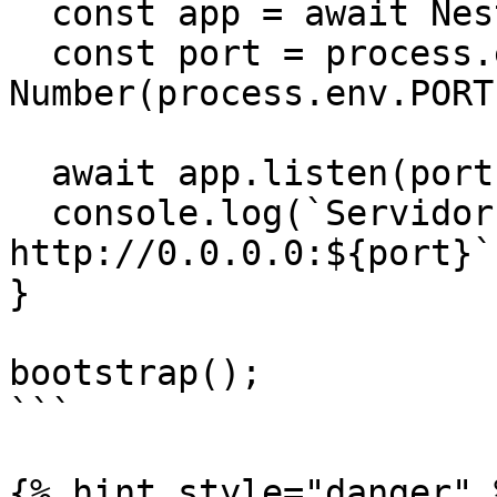
  const app = await NestFactory.create(AppModule);

  const port = process.env.PORT ? 
Number(process.env.PORT
  await app.listen(port, "0.0.0.0");

  console.log(`Servidor rodando em 
http://0.0.0.0:${port}`)
}

bootstrap();

```

{% hint style="danger" %