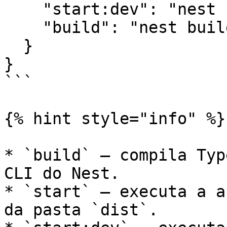
    "start:dev": "nest start --watch",

    "build": "nest build"

  }

}

```

{% hint style="info" %}

* `build` – compila Typ
CLI do Nest.

* `start` – executa a a
da pasta `dist`.
