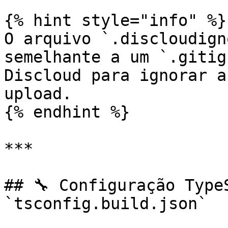
{% hint style="info" %}

O arquivo `.discloudign
semelhante a um `.gitig
Discloud para ignorar a
upload.

{% endhint %}

***

## 🔧 Configuração TypeS
`tsconfig.build.json`
