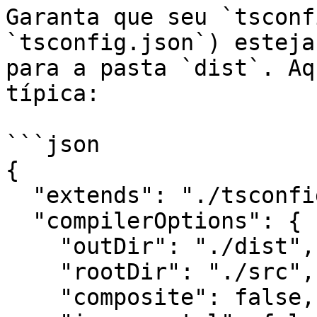
Garanta que seu `tsconf
`tsconfig.json`) esteja
para a pasta `dist`. Aq
típica:

```json

{

  "extends": "./tsconfig.json",

  "compilerOptions": {

    "outDir": "./dist",

    "rootDir": "./src",

    "composite": false,
