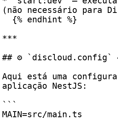
* `start:dev` – executa
(não necessário para Di
  {% endhint %}

***

## ⚙️ `discloud.config` 
Aqui está uma configura
aplicação NestJS:

```

MAIN=src/main.ts
