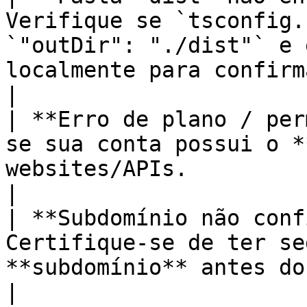
Verifique se `tsconfig.
`"outDir": "./dist"` e 
localmente para confirmar.                                                                                
|

| **Erro de plano / per
se sua conta possui o *
websites/APIs.                                                                                                                                             
|

| **Subdomínio não conf
Certifique-se de ter se
**subdomínio** antes do deploy.                                                                                               
|
