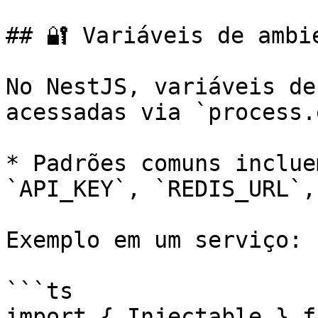
## 🔐 Variáveis de ambie
No NestJS, variáveis de
acessadas via `process.
* Padrões comuns inclue
`API_KEY`, `REDIS_URL`,
Exemplo em um serviço:

```ts

import { Injectable } f