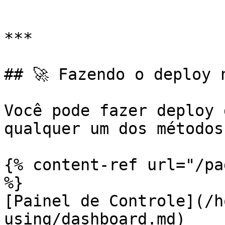
```

***

## 🚀 Fazendo o deploy n
Você pode fazer deploy 
qualquer um dos métodos
{% content-ref url="/pa
%}

[Painel de Controle](/h
using/dashboard.md)
