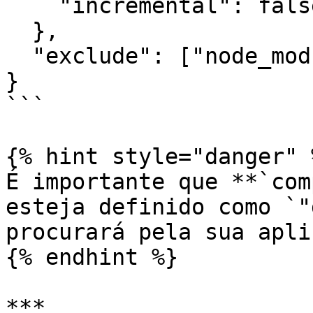
    "incremental": false

  },

  "exclude": ["node_modules", "dist"]

}

```

{% hint style="danger" %
É importante que **`com
esteja definido como `"
procurará pela sua apli
{% endhint %}

***
