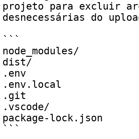
projeto para excluir ar
desnecessárias do upload
```

node_modules/

dist/

.env

.env.local

.git

.vscode/

package-lock.json

```
