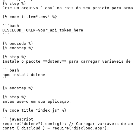
{% step %}

Crie um arquivo `.env` na raiz do seu projeto para arma
{% code title=".env" %}

```bash

DISCLOUD_TOKEN=your_api_token_here

```

{% endcode %}

{% endstep %}

{% step %}

Instale o pacote **dotenv** para carregar variáveis de 
```bash

npm install dotenv

```

{% endstep %}

{% step %}

Então use-o em sua aplicação:

{% code title="index.js" %}

```javascript

require("dotenv").config(); // Carregar variáveis de am
const { discloud } = require("discloud.app");
