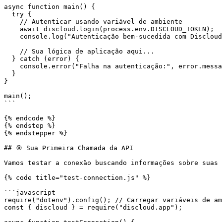
async function main() {

  try {

    // Autenticar usando variável de ambiente

    await discloud.login(process.env.DISCLOUD_TOKEN);

    console.log("Autenticação bem-sucedida com Discloud!");

    // Sua lógica de aplicação aqui...

  } catch (error) {

    console.error("Falha na autenticação:", error.message);

  }

}

main();

```

{% endcode %}

{% endstep %}

{% endstepper %}

## 🎯 Sua Primeira Chamada da API

Vamos testar a conexão buscando informações sobre suas 
{% code title="test-connection.js" %}

```javascript

require("dotenv").config(); // Carregar variáveis de am
const { discloud } = require("discloud.app");
