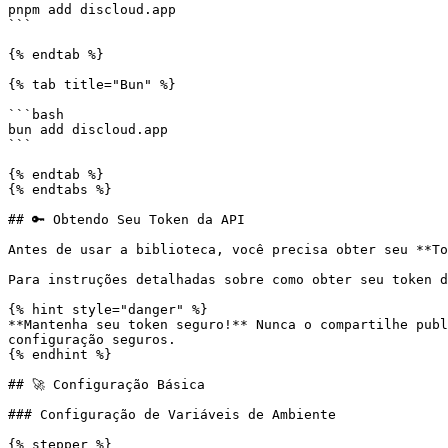
pnpm add discloud.app

```

{% endtab %}

{% tab title="Bun" %}

```bash

bun add discloud.app

```

{% endtab %}

{% endtabs %}

## 🔑 Obtendo Seu Token da API

Antes de usar a biblioteca, você precisa obter seu **To
Para instruções detalhadas sobre como obter seu token d
{% hint style="danger" %}

**Mantenha seu token seguro!** Nunca o compartilhe publ
configuração seguros.

{% endhint %}

## 🚀 Configuração Básica

### Configuração de Variáveis de Ambiente

{% stepper %}
