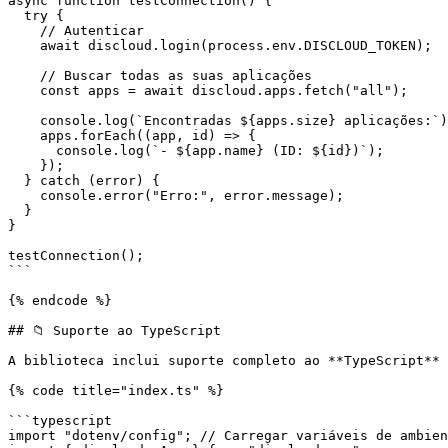
async function testConnection() {

  try {

    // Autenticar

    await discloud.login(process.env.DISCLOUD_TOKEN);

    // Buscar todas as suas aplicações

    const apps = await discloud.apps.fetch("all");

    console.log(`Encontradas ${apps.size} aplicações:`);

    apps.forEach((app, id) => {

      console.log(`- ${app.name} (ID: ${id})`);

    });

  } catch (error) {

    console.error("Erro:", error.message);

  }

}

testConnection();

```

{% endcode %}

## 📁 Suporte ao TypeScript

A biblioteca inclui suporte completo ao **TypeScript** 
{% code title="index.ts" %}

```typescript

import "dotenv/config"; // Carregar variáveis de ambien