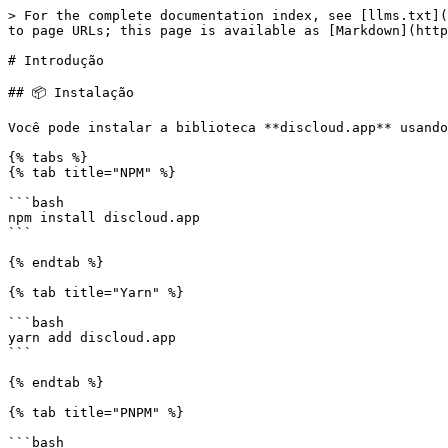
> For the complete documentation index, see [llms.txt](
to page URLs; this page is available as [Markdown](http
# Introdução

## 📦 Instalação

Você pode instalar a biblioteca **discloud.app** usando
{% tabs %}

{% tab title="NPM" %}

```bash

npm install discloud.app

```

{% endtab %}

{% tab title="Yarn" %}

```bash

yarn add discloud.app

```

{% endtab %}

{% tab title="PNPM" %}

```bash
