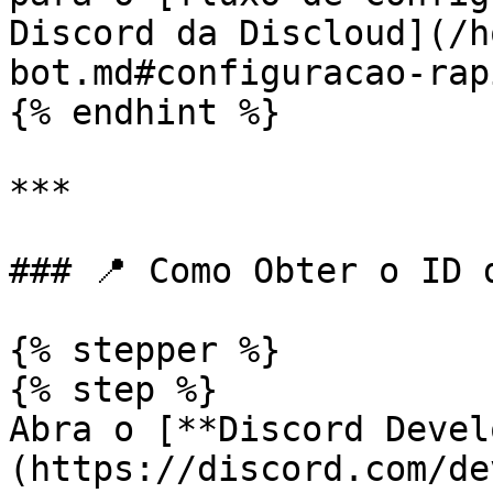
Discord da Discloud](/h
bot.md#configuracao-rap
{% endhint %}

***

### 📍 Como Obter o ID 
{% stepper %}

{% step %}

Abra o [**Discord Devel
(https://discord.com/de