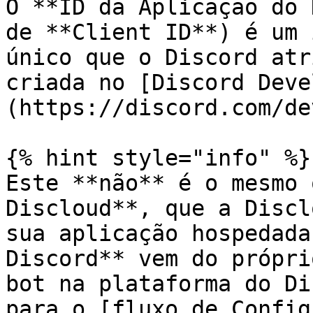
O **ID da Aplicação do 
de **Client ID**) é um 
único que o Discord atr
criada no [Discord Deve
(https://discord.com/de
{% hint style="info" %}

Este **não** é o mesmo 
Discloud**, que a Discl
sua aplicação hospedada
Discord** vem do própri
bot na plataforma do Di
para o [fluxo de Config