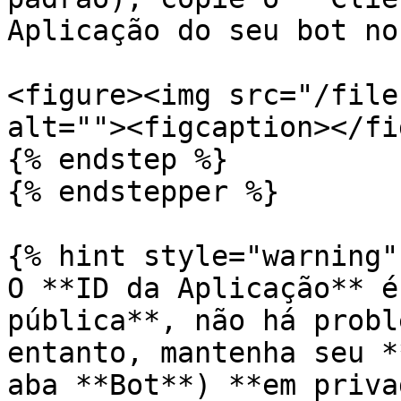
Aplicação do seu bot no
<figure><img src="/file
alt=""><figcaption></fi
{% endstep %}

{% endstepper %}

{% hint style="warning" 
O **ID da Aplicação** é
pública**, não há probl
entanto, mantenha seu *
aba **Bot**) **em priva