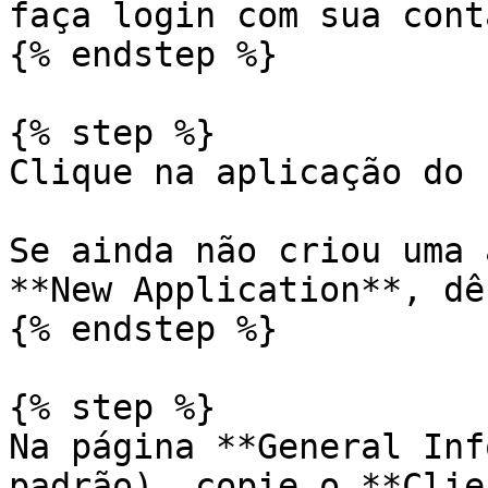
faça login com sua cont
{% endstep %}

{% step %}

Clique na aplicação do 
Se ainda não criou uma 
**New Application**, dê
{% endstep %}

{% step %}

Na página **General Inf
padrão), copie o **Clie