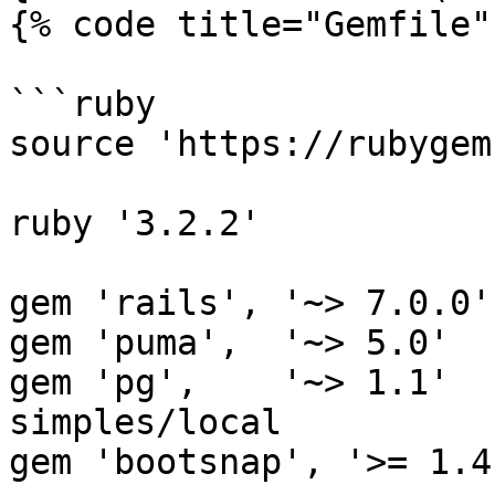
{% code title="Gemfile" 
```ruby

source 'https://rubygem
ruby '3.2.2'

gem 'rails', '~> 7.0.0'

gem 'puma',  '~> 5.0'

gem 'pg',    '~> 1.1'  
simples/local

gem 'bootsnap', '>= 1.4