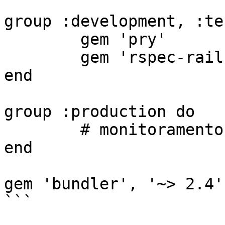
group :development, :te
	gem 'pry'

	gem 'rspec-rails'

end

group :production do

	# monitoramento / cache / etc.

end

gem 'bundler', '~> 2.4'

```
