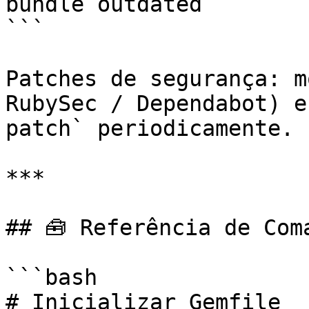
bundle outdated

```

Patches de segurança: m
RubySec / Dependabot) e
patch` periodicamente.

***

## 🧰 Referência de Coma
```bash

# Inicializar Gemfile
