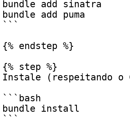
bundle add sinatra

bundle add puma

```

{% endstep %}

{% step %}

Instale (respeitando o 
```bash

bundle install

```
