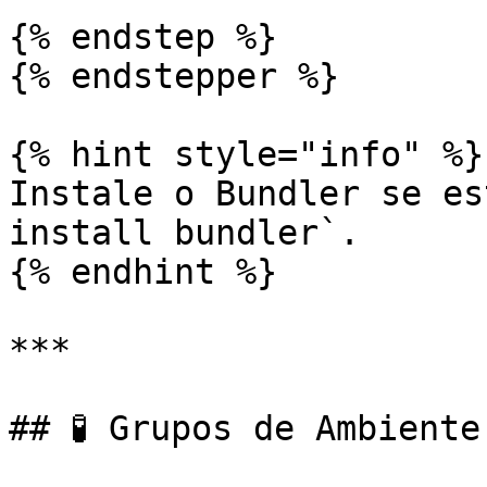
{% endstep %}

{% endstepper %}

{% hint style="info" %}

Instale o Bundler se es
install bundler`.

{% endhint %}

***

## 🧪 Grupos de Ambiente
