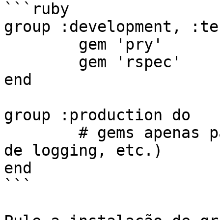
```ruby

group :development, :te
	gem 'pry'

	gem 'rspec'

end

group :production do

	# gems apenas para produção (APM, backends 
de logging, etc.)

end

```
