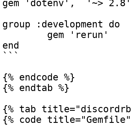
gem 'dotenv',  '~> 2.8'
group :development do

	gem 'rerun'

end

```

{% endcode %}

{% endtab %}

{% tab title="discordrb
{% code title="Gemfile" 