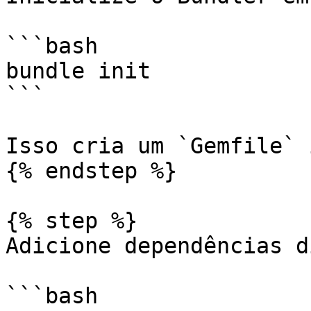
```bash

bundle init

```

Isso cria um `Gemfile` 
{% endstep %}

{% step %}

Adicione dependências d
```bash
