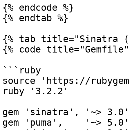
{% endcode %}

{% endtab %}

{% tab title="Sinatra (
{% code title="Gemfile" 
```ruby

source 'https://rubygem
ruby '3.2.2'

gem 'sinatra', '~> 3.0'

gem 'puma',    '~> 5.0'
