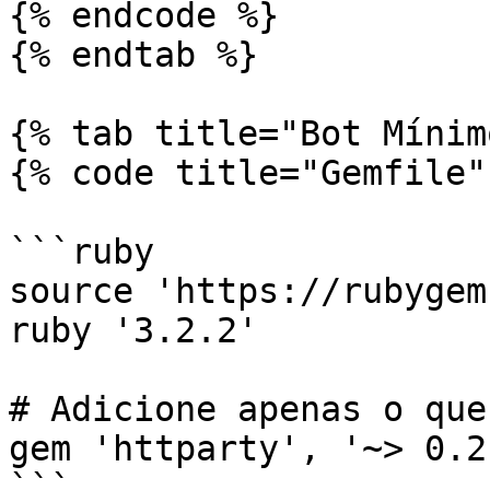
{% endcode %}

{% endtab %}

{% tab title="Bot Mínim
{% code title="Gemfile" 
```ruby

source 'https://rubygem
ruby '3.2.2'

# Adicione apenas o que
gem 'httparty', '~> 0.21
```
