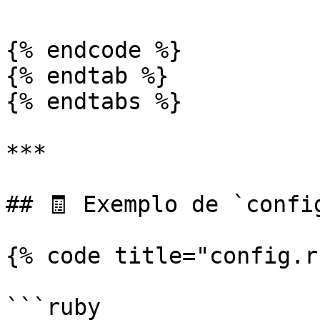
{% endcode %}

{% endtab %}

{% endtabs %}

***

## 🧾 Exemplo de `confi
{% code title="config.r
```ruby
