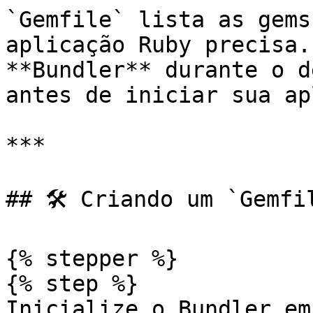
`Gemfile` lista as gems
aplicação Ruby precisa.
**Bundler** durante o d
antes de iniciar sua ap
***

## 🛠️ Criando um `Gemfi
{% stepper %}

{% step %}

Inicialize o Bundler em