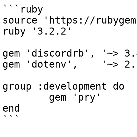
```ruby

source 'https://rubygem
ruby '3.2.2'

gem 'discordrb', '~> 3.4
gem 'dotenv',    '~> 2.
group :development do

	gem 'pry'

end

```
