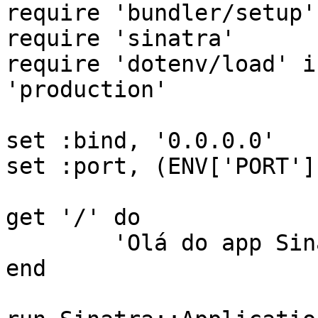
require 'bundler/setup'

require 'sinatra'

require 'dotenv/load' i
'production'

set :bind, '0.0.0.0'

set :port, (ENV['PORT']
get '/' do

	'Olá do app Sinatra na Discloud!'

end
