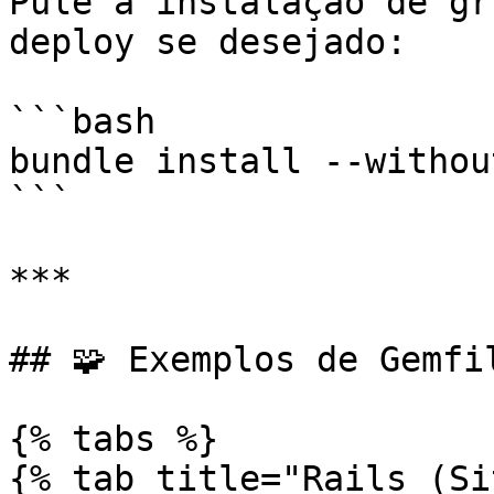
Pule a instalação de gr
deploy se desejado:

```bash

bundle install --withou
```

***

## 🧩 Exemplos de Gemfil
{% tabs %}

{% tab title="Rails (Si