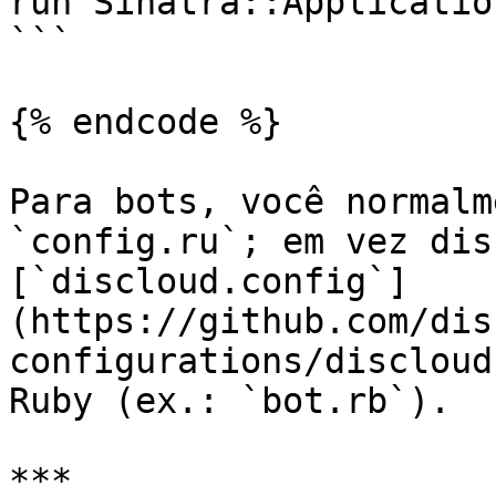
run Sinatra::Application
```

{% endcode %}

Para bots, você normalm
`config.ru`; em vez dis
[`discloud.config`]
(https://github.com/dis
configurations/discloud
Ruby (ex.: `bot.rb`).

***
